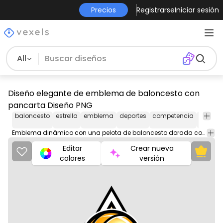
Precios
Registrarse
Iniciar sesión
All
Diseño elegante de emblema de baloncesto con
pancarta Diseño PNG
baloncesto
estrella
emblema
deportes
competencia
logro
Emblema dinámico con una pelota de baloncesto dorada con líneas orbitales y un banner en blanco para personalización.
Editar
Crear nueva
colores
versión