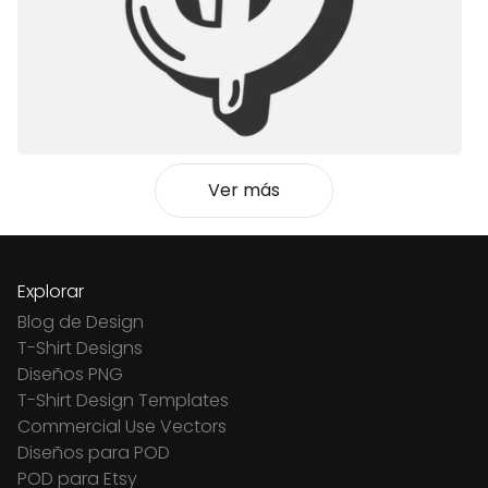
Ver más
Explorar
Blog de Design
T-Shirt Designs
Diseños PNG
T-Shirt Design Templates
Commercial Use Vectors
Diseños para POD
POD para Etsy