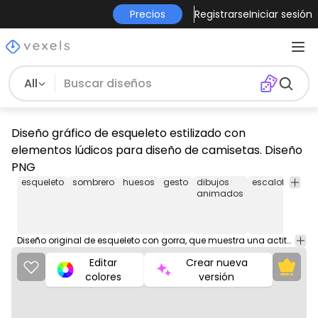
Precios
Registrarse
Iniciar sesión
All
Diseño gráfico de esqueleto estilizado con
elementos lúdicos para diseño de camisetas. Diseño
PNG
esqueleto
sombrero
huesos
gesto
dibujos
escalofriante
animados
Diseño original de esqueleto con gorra, que muestra una actitud divertida y detalles encantadores.
Editar
Crear nueva
colores
versión