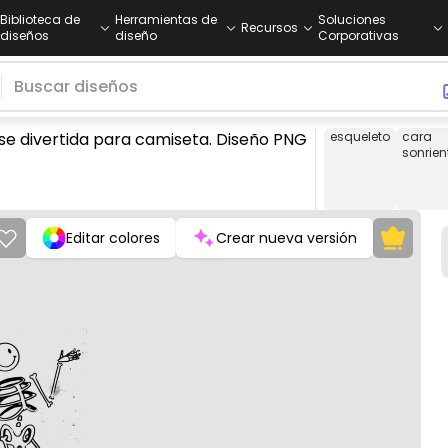
Biblioteca de
Herramientas de
Soluciones
Recursos
diseños
diseño
Corporativas
ose divertida para camiseta. Diseño PNG
esqueleto
cara
sonrien
Editar colores
Crear nueva versión