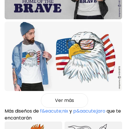
Ver más
Más diseños de
f&eacute;nix
y
p&aacute;jaro
que te
encantarán