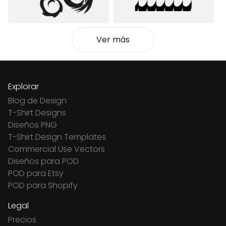
Ver más
Explorar
Blog de Design
T-Shirt Designs
Diseños PNG
T-Shirt Design Templates
Commercial Use Vectors
Diseños para POD
POD para Etsy
POD para Shopify
Legal
Precios