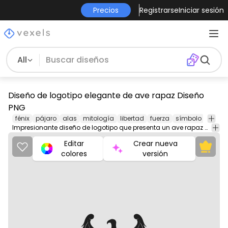
Precios
Registrarse
Iniciar sesión
All
Diseño de logotipo elegante de ave rapaz Diseño
PNG
fénix
pájaro
alas
mitología
libertad
fuerza
símbolo
embl
Impresionante diseño de logotipo que presenta un ave rapaz detallada con alas majestuosas y rasgos definidos.
Editar
Crear nueva
colores
versión