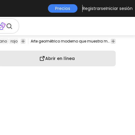
Precios
Registrarse
Iniciar sesión
lano
rojo
naranja
resumen
horizonte
Logos
Arte geométrico moderno que muestra montañas en capas y una puesta de sol detrás de las nubes.
Abrir en línea