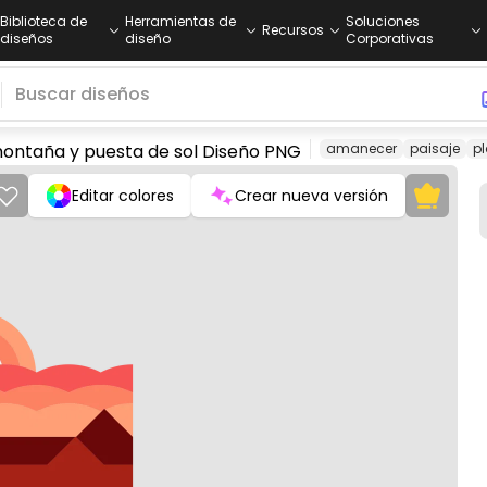
Biblioteca de
Herramientas de
Soluciones
Recursos
diseños
diseño
Corporativas
montaña y puesta de sol Diseño PNG
amanecer
paisaje
p
Editar colores
Crear nueva versión