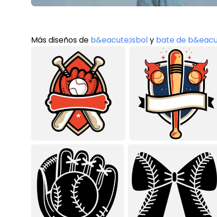
Más diseños de
b&eacute;isbol
y
bate de b&eacut