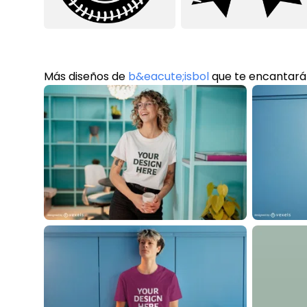
Más diseños de
b&eacute;isbol
que te encantar