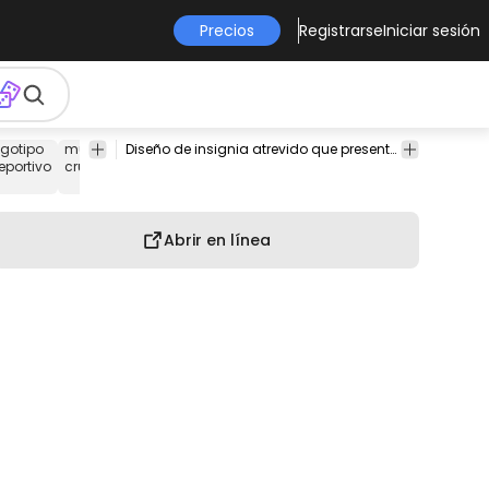
Precios
Registrarse
Iniciar sesión
ogotipo
murciélagos
bandera
estrella
emblema
Diseño de insignia atrevido que presenta una pelota de béisbol, bates cruzados y una cinta en blanco para personalizar.
Celebración
eportivo
cruzados
del
& Fiesta
equipo
Abrir en línea