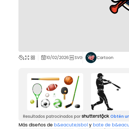
10/02/2026
SVG
Cartoon
Resultados patrocinados por
Obtén un
Más diseños de
b&eacute;isbol
y
bate de b&eacut