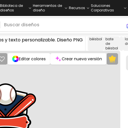
Biblioteca de
Herramientas de
Soluciones
Recursos
diseños
diseño
Corporativas
 y texto personalizable. Diseño PNG
béisbol
bate
l
de
d
béisbol
Editar colores
Crear nueva versión