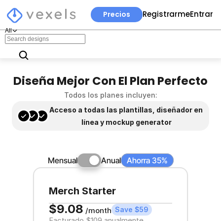
Registrarme
Entrar
Precios
All
Diseña Mejor Con El Plan Perfecto
Todos los planes incluyen:
Acceso a todas las plantillas, diseñador en 
línea y mockup generator
Mensual
Anual
Ahorra 35%
Merch Starter
$9.08
Save $59
/month
Facturado $109 anualmente