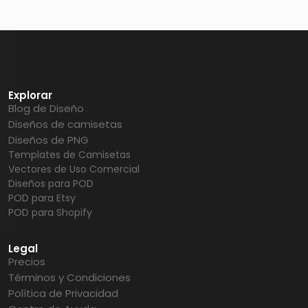
Explorar
Blog de Diseño
Diseños de camisetas
Diseños de PNG
Templates de Camisetas
Vectores de Uso Comercial
Diseños para POD
POD para Etsy
POD para Shopify
Legal
Precios
Términos y Condiciones
Política de Privacidad