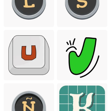
Premium
Premium
Premium
Premium