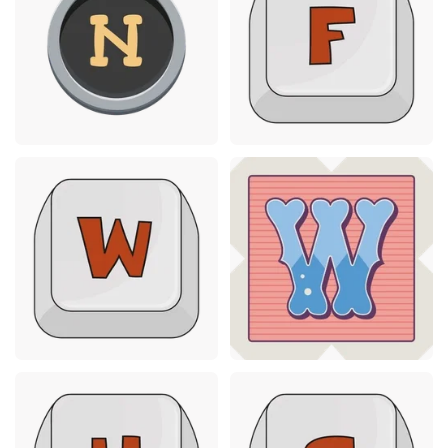
Premium
Premium
Premium
Premium