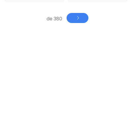
de 380