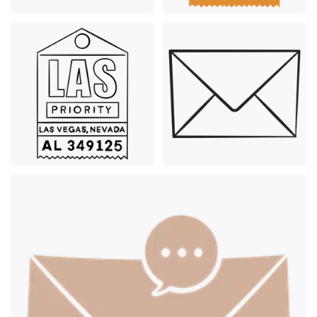
Premium
Premium