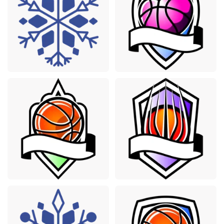
Premium
Premium
Premium
Premium