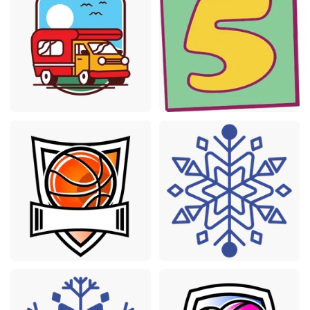
Premium
Premium
Premium
Premium