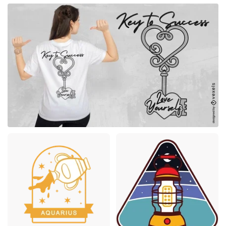
para Merch
Premium
Premium