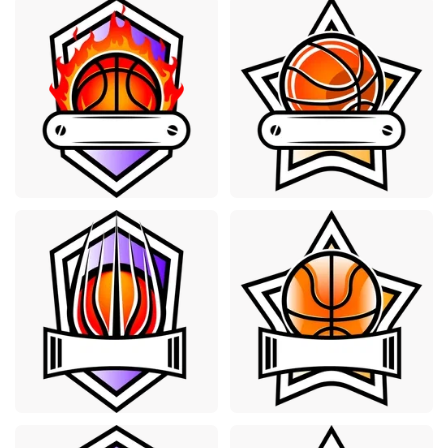
Premium
Premium
Premium
Premium