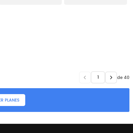
de
40
ER PLANES