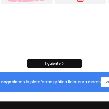
Siguiente
u negocio
con la plataforma gráfica líder para merch
V