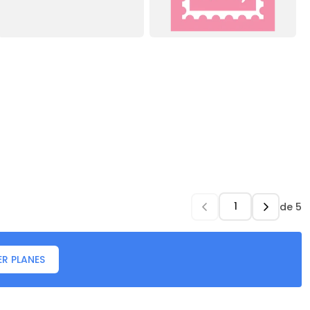
de
5
ER PLANES