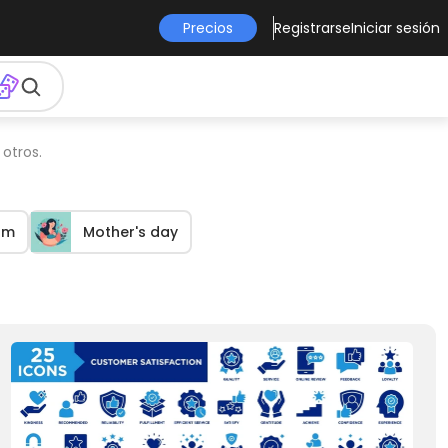
Precios
Registrarse
Iniciar sesión
otros.
om
Mother's day