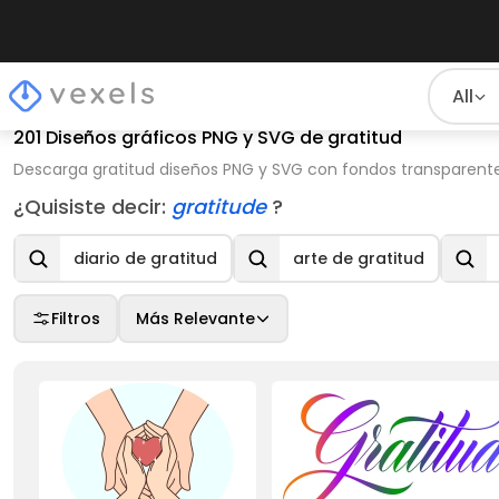
All
201 Diseños gráficos PNG y SVG de gratitud
Descarga gratitud diseños PNG y SVG con fondos transparentes
¿Quisiste decir:
gratitude
?
diario de gratitud
arte de gratitud
Filtros
Más Relevante