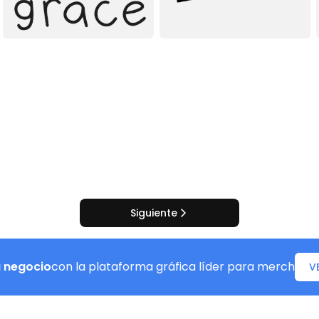
Siguiente
u negocio
con la plataforma gráfica líder para merch
V