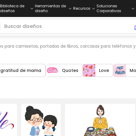
Biblioteca de
Herramientas de
Soluciones
Recursos
diseños
diseño
Corporativas
 para camisetas, portadas de libros, carcasas para teléfonos y 
gratitud de mama
Quotes
Love
M