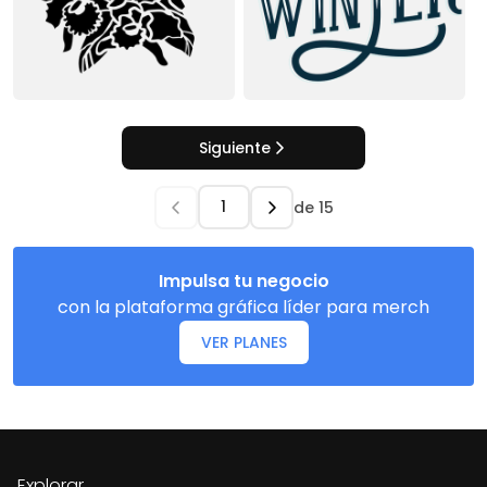
Siguiente
de
15
Impulsa tu negocio
con la plataforma gráfica líder para merch
VER PLANES
Explorar