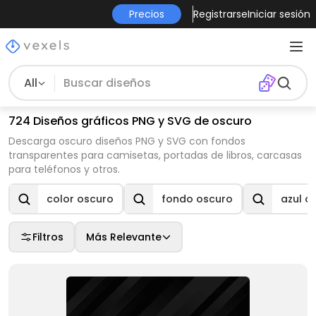
Precios
Registrarse
Iniciar sesión
All
724 Diseños gráficos PNG y SVG de oscuro
Descarga oscuro diseños PNG y SVG con fondos
transparentes para camisetas, portadas de libros, carcasas
para teléfonos y otros.
color oscuro
fondo oscuro
azul o
Filtros
Más Relevante