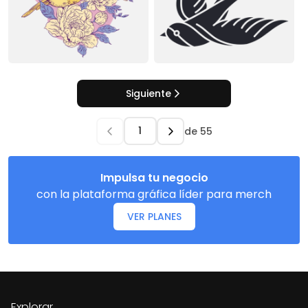
Siguiente
de
55
Impulsa tu negocio
con la plataforma gráfica líder para merch
VER PLANES
Explorar