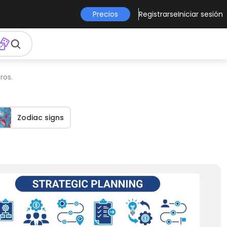
Precios
Registrarse
Iniciar sesión
ros.
Zodiac signs