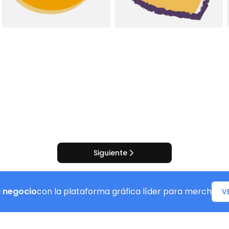
Siguiente
u negocio
con la plataforma gráfica líder para merch
V