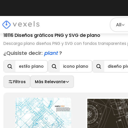
All
18116 Diseños gráficos PNG y SVG de plano
Descarga plano diseños PNG y SVG con fondos transparentes pa
¿Quisiste decir:
plant
?
estilo plano
icono plano
diseño p
Filtros
Más Relevante