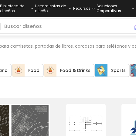
Biblioteca de
Herramientas de
Soluciones
Recursos
diseños
diseño
Corporativas
ra camisetas, portadas de libros, carcasas para teléfonos y ot
lano
Food
Food & Drinks
Sports