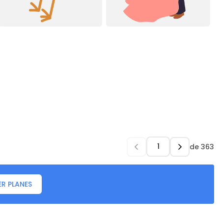
de
363
ER PLANES