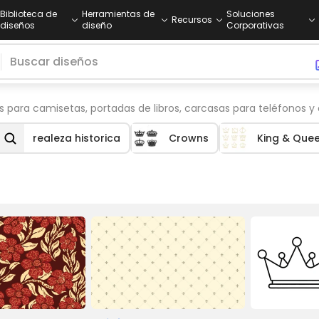
Biblioteca de
Herramientas de
Soluciones
Recursos
diseños
diseño
Corporativas
para camisetas, portadas de libros, carcasas para teléfonos y 
realeza historica
Crowns
King & Que