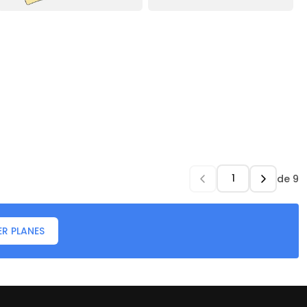
de
9
ER PLANES