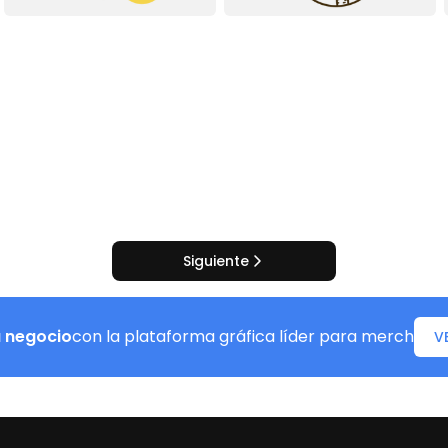
Siguiente
u negocio
con la plataforma gráfica líder para merch
V