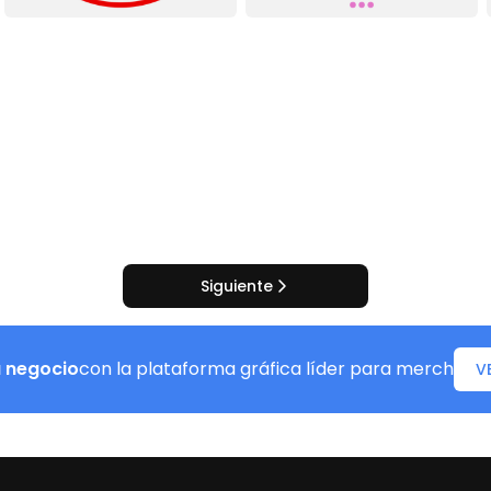
Siguiente
u negocio
con la plataforma gráfica líder para merch
V