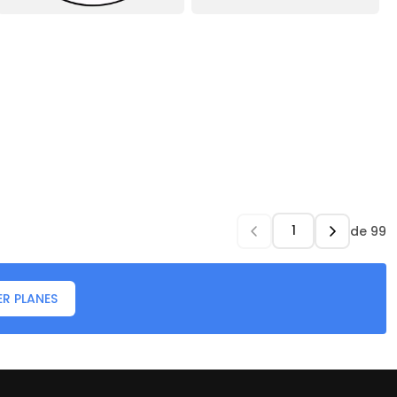
de
99
ER PLANES