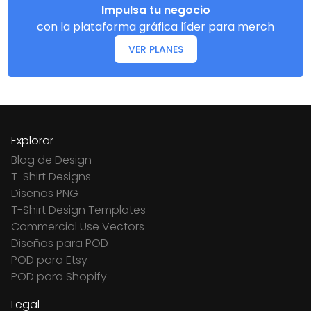
Impulsa tu negocio
con la plataforma gráfica líder para merch
VER PLANES
Explorar
Blog de Design
T-Shirt Designs
Diseños PNG
T-Shirt Design Templates
Commercial Use Vectors
Diseños para POD
POD para Etsy
POD para Shopify
Legal