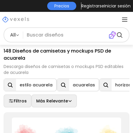
Precios
Registrarse
Iniciar sesión
All
148 Diseños de camisetas y mockups PSD de
acuarela
Descarga diseños de camisetas o mockups PSD editables
de acuarela
estilo acuarela
acuarelas
horizon
Filtros
Más Relevante