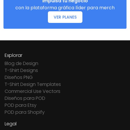
Impulsa tu negocio
con la plataforma gráfica líder para merch
VER PLANES
Explorar
Blog de Design
T-Shirt Designs
Diseños PNG
T-Shirt Design Templates
Commercial Use Vectors
Diseños para POD
POD para Etsy
POD para Shopify
Legal