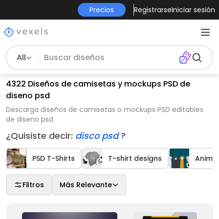
Precios
Registrarse
Iniciar sesión
All
4322 Diseños de camisetas y mockups PSD de
diseno psd
Descarga diseños de camisetas o mockups PSD editables
de diseno psd
¿Quisiste decir:
disco psd
?
PSD T-Shirts
T-shirt designs
Anima
Filtros
Más Relevante