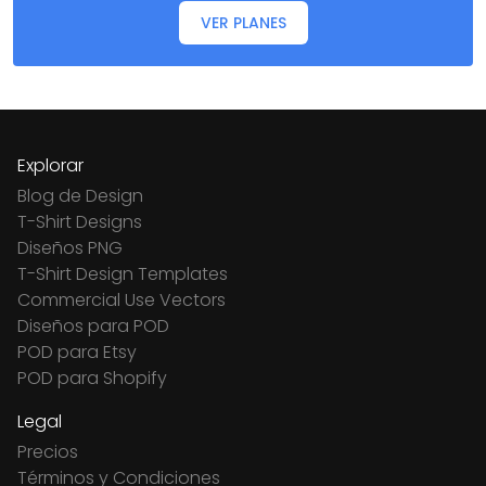
VER PLANES
Explorar
Blog de Design
T-Shirt Designs
Diseños PNG
T-Shirt Design Templates
Commercial Use Vectors
Diseños para POD
POD para Etsy
POD para Shopify
Legal
Precios
Términos y Condiciones