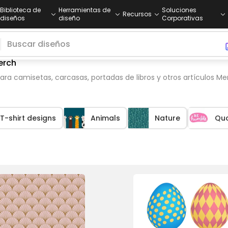
Biblioteca de
Herramientas de
Soluciones
Recursos
diseños
diseño
Corporativas
erch
ara camisetas, carcasas, portadas de libros y otros artículos Me
T-shirt designs
Animals
Nature
Qu