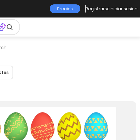
Precios
Registrarse
Iniciar sesión
rch
otes