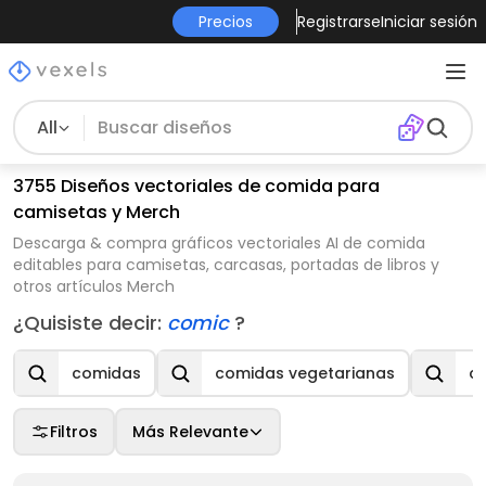
Precios
Registrarse
Iniciar sesión
All
3755 Diseños vectoriales de comida para
camisetas y Merch
Descarga & compra gráficos vectoriales AI de comida
editables para camisetas, carcasas, portadas de libros y
otros artículos Merch
¿Quisiste decir:
comic
?
comidas
comidas vegetarianas
c
Filtros
Más Relevante