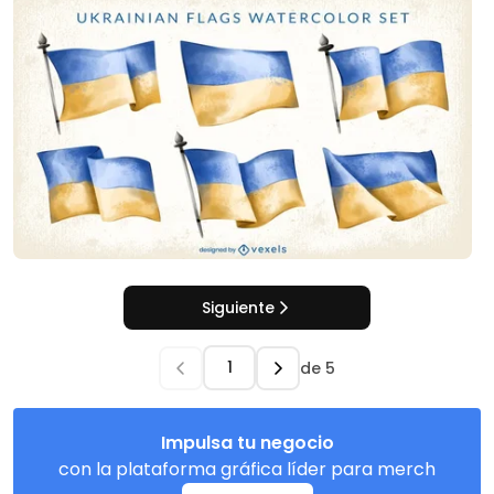
Siguiente
de
5
Impulsa tu negocio
con la plataforma gráfica líder para merch