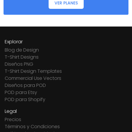
VER PLANES
Explorar
Blog de Design
T-Shirt Designs
Diseños PNG
T-Shirt Design Templates
Commercial Use Vectors
Diseños para POD
POD para Etsy
POD para Shopify
Legal
Precios
Términos y Condiciones