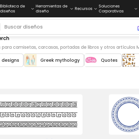
Biblioteca de
Herramientas de
Soluciones
Recursos
diseños
diseño
Corporativas
erch
 para camisetas, carcasas, portadas de libros y otros artículos
t designs
Greek mythology
Quotes