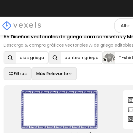
All
95 Diseños vectoriales de griego para camisetas y M
Descarga & compra gráficos vectoriales AI de griego editables
dios griego
panteon griego
T-shir
Filtros
Más Relevante