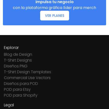
Impulsa tu negocio
con la plataforma gráfica líder para merch
VER PLANES
Explorar
Blog de Design
T-Shirt Designs
Diseños PNG
T-Shirt Design Templates
Commercial Use Vectors
Diseños para POD
POD para Etsy
POD para Shopify
Legal