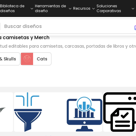
Biblioteca de
Herramientas de
Soluciones
Recursos
diseños
diseño
Corporativas
ra camisetas y Merch
tud editables para camisetas, carcasas, portadas de libros y otr
& Skulls
Cats