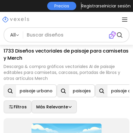
Precios
Registrarse
Iniciar sesión
All
1733 Diseños vectoriales de paisaje para camisetas
y Merch
Descarga & compra gráficos vectoriales AI de paisaje
editables para camisetas, carcasas, portadas de libros y
otros artículos Merch
paisaje urbano
paisajes
paisaje de
Filtros
Más Relevante