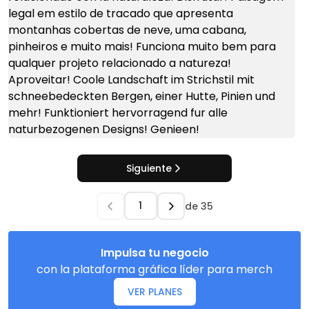
Siguiente
de
35
Impulsa tu negocio
con la plataforma gráfica líder para merch
VER PLANES