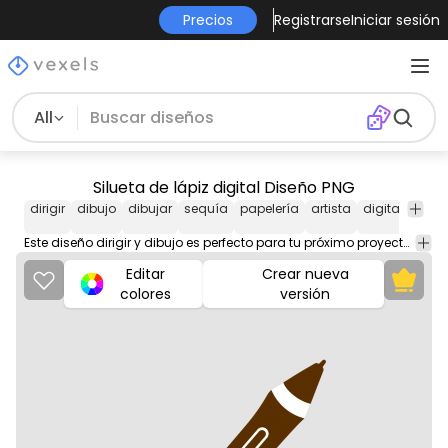
Precios
Registrarse
Iniciar sesión
All
Silueta de lápiz digital Diseño PNG
dirigir
dibujo
dibujar
sequía
papelería
artista
digital
lápiz
Este diseño dirigir y dibujo es perfecto para tu próximo proyecto. Úsalo en productos de merchandising, sitios web, redes sociales y más. ¡Te encantará!
Editar
Crear nueva
colores
versión