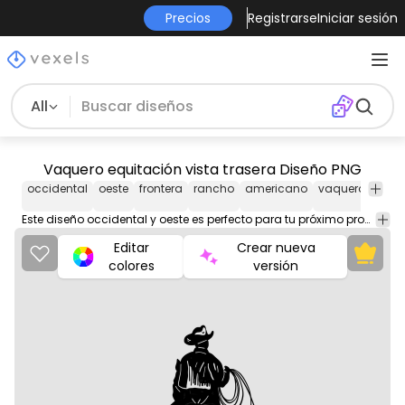
Precios
Registrarse
Iniciar sesión
All
Vaquero equitación vista trasera Diseño PNG
occidental
oeste
frontera
rancho
americano
vaquero
mon
Este diseño occidental y oeste es perfecto para tu próximo proyecto. Úsalo en productos de merchandising, sitios web, redes sociales y más. ¡Te encantará!
Editar
Crear nueva
colores
versión