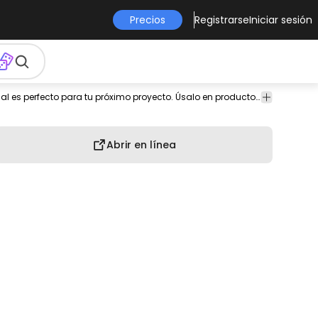
Precios
Registrarse
Iniciar sesión
osterior
ver
poligonal
imagen
diseño
Animales
Naturaleza
Este diseño animal poligonal y animal es perfecto para tu próximo proyecto. Úsalo en productos de merchandising, sitios web, redes sociales y más. ¡Te encantará!
png
png
Abrir en línea