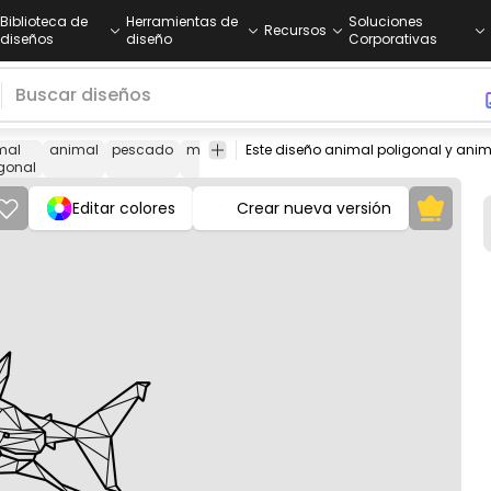
Biblioteca de
Herramientas de
Soluciones
Recursos
diseños
diseño
Corporativas
mal
animal
pescado
mandíbulas
línea
geométrico
tiburón
p
igonal
Editar colores
Crear nueva versión