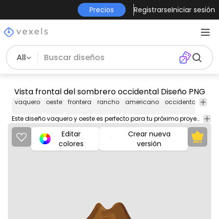
Precios
Registrarse
Iniciar sesión
All
Vista frontal del sombrero occidental Diseño PNG
vaquero
oeste
frontera
rancho
americano
occidental
somb
Este diseño vaquero y oeste es perfecto para tu próximo proyecto. Úsalo en productos de merchandising, sitios web, redes sociales y más. ¡Te encantará!
Editar
Crear nueva
colores
versión