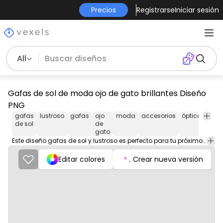
Precios
Registrarse
Iniciar sesión
All
Gafas de sol de moda ojo de gato brillantes Diseño
PNG
gafas
lustroso
gafas
ojo
moda
accesorios
óptico
vista
de sol
de
gato
Este diseño gafas de sol y lustroso es perfecto para tu próximo proyecto. Úsalo en productos de merchandising, sitios web, redes sociales y más. ¡Te encantará!
Editar colores
Crear nueva versión