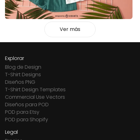
Ver más
Explorar
Blog de Design
T-Shirt Designs
Diseños PNG
T-Shirt Design Templates
Commercial Use Vectors
Diseños para POD
POD para Etsy
POD para Shopify
Legal