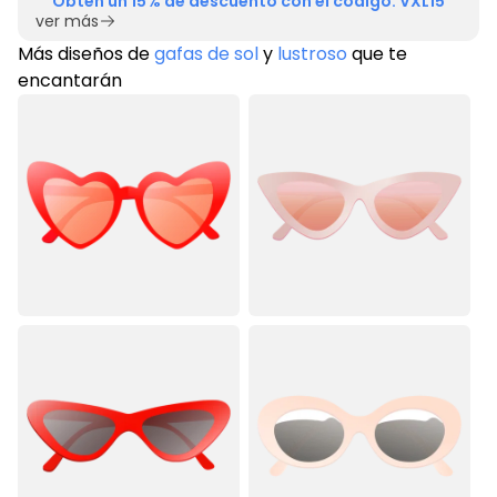
Obtén un 15% de descuento con el código: VXL15
ver más
Más diseños de
gafas de sol
y
lustroso
que te
encantarán