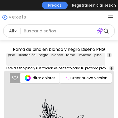
Precios
Registrarse
Iniciar sesión
All
Rama de piña en blanco y negro Diseño PNG
piña
ilustración
negro
blanco
rama
invierno
pino
planta
Este diseño piña y ilustración es perfecto para tu próximo proyecto. Úsalo en productos de merchandising, sitios web, redes sociales y más. ¡Te encantará!
Editar colores
Crear nueva versión