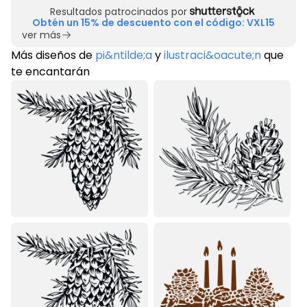
Resultados patrocinados por
Obtén un 15% de descuento con el código: VXL15
ver más
Más diseños de
pi&ntilde;a
y
ilustraci&oacute;n
que
te encantarán