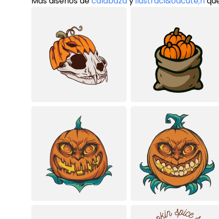
Más diseños de
calabaza
y
ilustraci&oacute;n
que