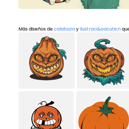
Más diseños de
calabaza
y
ilustraci&oacute;n
que