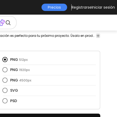
Precios
Registrarse
Iniciar sesión
ustración
diseño
Comida
Comida
Halloween
Este diseño calabaza y ilustración es perfecto para tu próximo proyecto. Úsalo en productos de merchandising, sitios web, redes sociales y más. ¡Te encantará!
 acción
png
&
&
e
Bebida
Bebida
acias
PNG
512px
PNG
1920px
PNG
4500px
SVG
PSD