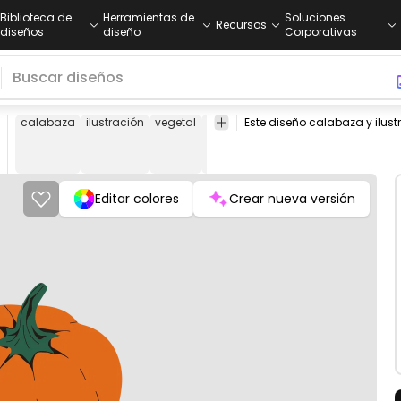
Biblioteca de
Herramientas de
Soluciones
Recursos
diseños
diseño
Corporativas
calabaza
ilustración
vegetal
comida
acción
tradicional
il
de
de
gracias
d
gr
Editar colores
Crear nueva versión