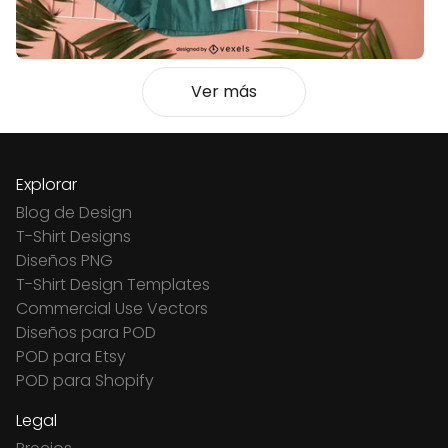
Ver más
Explorar
Blog de Design
T-Shirt Designs
Diseños PNG
T-Shirt Design Templates
Commercial Use Vectors
Diseños para POD
POD para Etsy
POD para Shopify
Legal