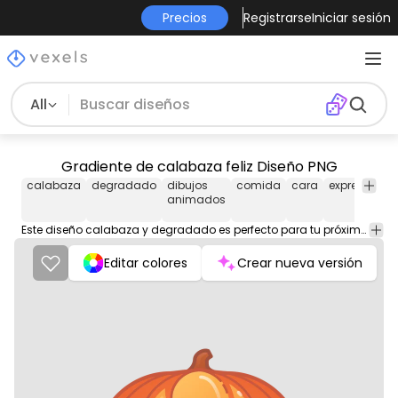
Precios
Registrarse
Iniciar sesión
All
Gradiente de calabaza feliz Diseño PNG
calabaza
degradado
dibujos
comida
cara
expresión
l
animados
Este diseño calabaza y degradado es perfecto para tu próximo proyecto. Úsalo en productos de merchandising, sitios web, redes sociales y más. ¡Te encantará!
Editar colores
Crear nueva versión