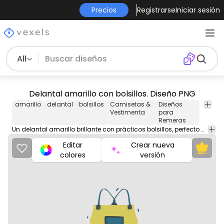
Precios
Registrarse
Iniciar sesión
All
Delantal amarillo con bolsillos. Diseño PNG
amarillo
delantal
bolsillos
Camisetas &
Diseños
Vestimenta
para
Remeras
Un delantal amarillo brillante con prácticos bolsillos, perfecto para tener lo esencial a mano mientras cocinas o trabajas.
Editar
Crear nueva
colores
versión