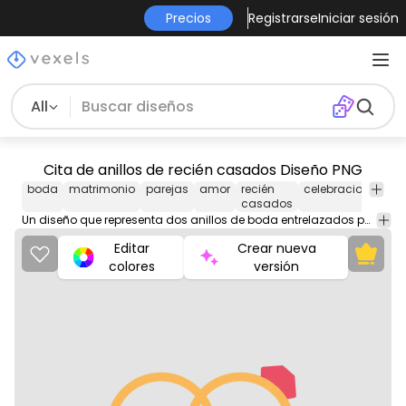
Precios
Registrarse
Iniciar sesión
All
Cita de anillos de recién casados Diseño PNG
boda
matrimonio
parejas
amor
recién
celebracion
unió
casados
Un diseño que representa dos anillos de boda entrelazados para formar la forma de un corazón, que simboliza la unidad y el amor de una pareja de recién casados.
Editar
Crear nueva
colores
versión