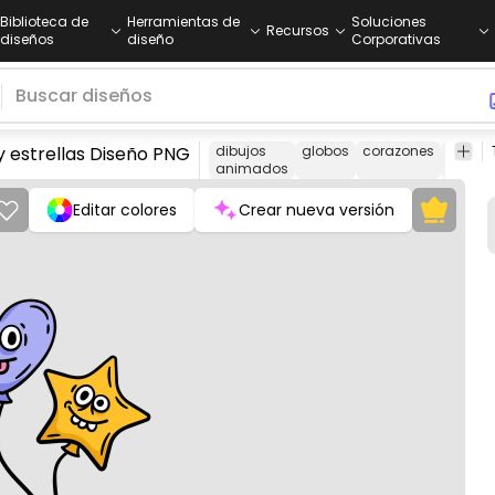
Biblioteca de
Herramientas de
Soluciones
Recursos
diseños
diseño
Corporativas
y estrellas Diseño PNG
dibujos
globos
corazones
estrell
animados
Editar colores
Crear nueva versión