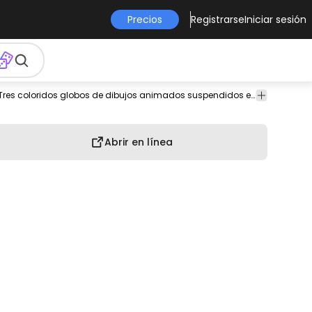
Precios
Registrarse
Iniciar sesión
as
Personajes
Celebración
Amor
Tres coloridos globos de dibujos animados suspendidos en el aire. Cada globo está adornado con adorables corazones y estrellas, creando una atmósfera caprichosa y alegre.
& Fiesta
Abrir en línea