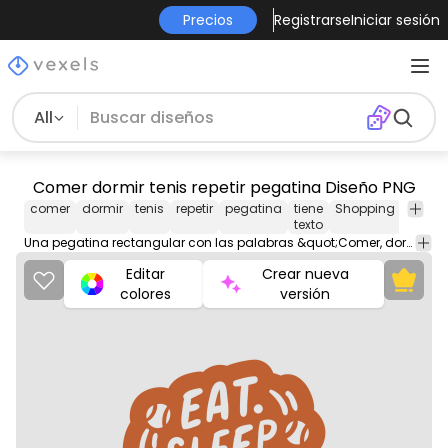
Precios
Registrarse
Iniciar sesión
All
Comer dormir tenis repetir pegatina Diseño PNG
comer
dormir
tenis
repetir
pegatina
tiene
Shopping
Transp
texto
Una pegatina rectangular con las palabras &quot;Comer, dormir, jugar tenis, repetir&quot; escritas en letras blancas en negrita sobre un fondo negro.
Editar
Crear nueva
colores
versión