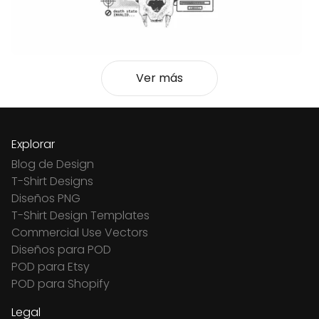
Ver más
Explorar
Blog de Design
T-Shirt Designs
Diseños PNG
T-Shirt Design Templates
Commercial Use Vectors
Diseños para POD
POD para Etsy
POD para Shopify
Legal