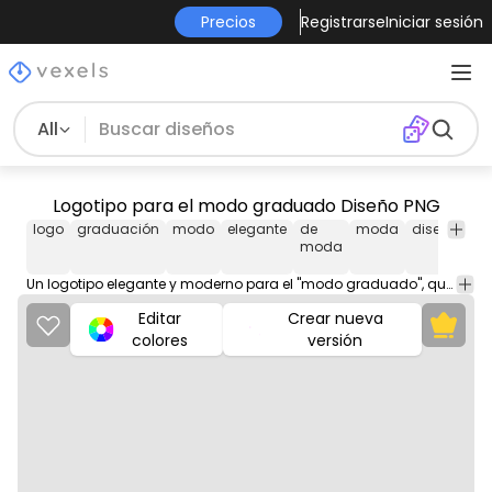
Precios
Registrarse
Iniciar sesión
All
Logotipo para el modo graduado Diseño PNG
logo
graduación
modo
elegante
de
moda
diseño
tie
moda
tex
Un logotipo elegante y moderno para el "modo graduado", que presenta una tipografía atrevida con un birrete de graduación como letra "o" y una combinación de colores elegante.
Editar
Crear nueva
colores
versión