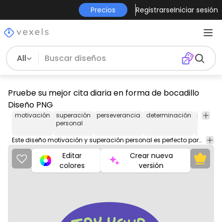
Precios
Registrarse
Iniciar sesión
All
Pruebe su mejor cita diaria en forma de bocadillo
Diseño PNG
motivación
superación
perseverancia
determinación
positiv
personal
Este diseño motivación y superación personal es perfecto para tu próximo proyecto. Úsalo en productos de merchandising, sitios web, redes sociales y más. ¡Te encantará!
Editar
Crear nueva
colores
versión