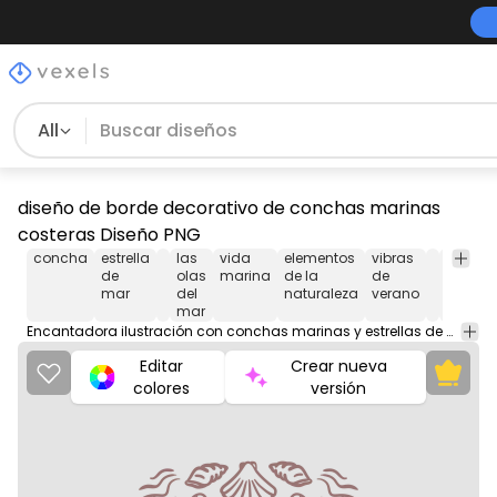
All
diseño de borde decorativo de conchas marinas
costeras Diseño PNG
concha
estrella
las
vida
elementos
vibras
Or
de
olas
marina
de la
de
&
mar
del
naturaleza
verano
Dec
mar
Encantadora ilustración con conchas marinas y estrellas de mar en un diseño de borde decorativo.
Editar
Crear nueva
colores
versión