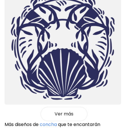
Ver más
Más diseños de
concha
que te encantarán