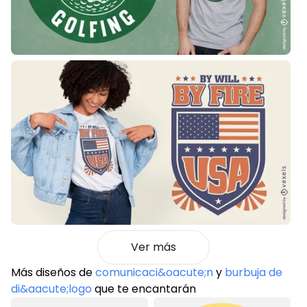
Ver más
Más diseños de
comunicaci&oacute;n
y
burbuja de
di&aacute;logo
que te encantarán