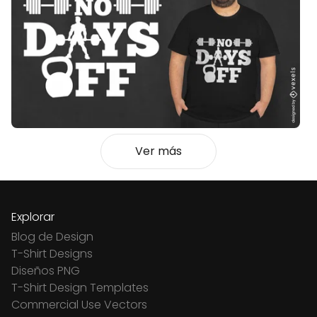
Ver más
Explorar
Blog de Design
T-Shirt Designs
Diseños PNG
T-Shirt Design Templates
Commercial Use Vectors