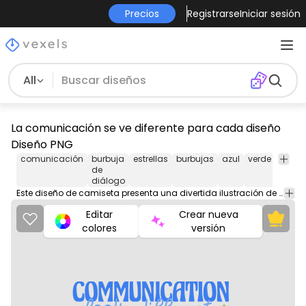
Precios
Registrarse
Iniciar sesión
All
La comunicación se ve diferente para cada diseño
Diseño PNG
comunicación
burbuja
estrellas
burbujas
azul
verde
naran
de
diálogo
Este diseño de camiseta presenta una divertida ilustración de un globo de diálogo con la frase "La comunicación es diferente para cada persona" escrita a mano de forma divertida. El diseño es perfecto para quienes aprecian una perspectiva desenfadada sobre la comunicación y desean expresar su perspectiva única sobre el tema.
Editar
Crear nueva
colores
versión