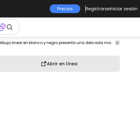
Precios
Registrarse
Iniciar sesión
Este elegante dibujo lineal en blanco y negro presenta una delicada mano que sostiene un ramo de dos rosas en flor. Los intrincados detalles de las flores, junto con la suave manga con volantes de la mano, crean una estética romántica y vintage. La elegante postura de la mano agrega un toque de refinamiento y belleza atemporal al diseño.
Abrir en línea