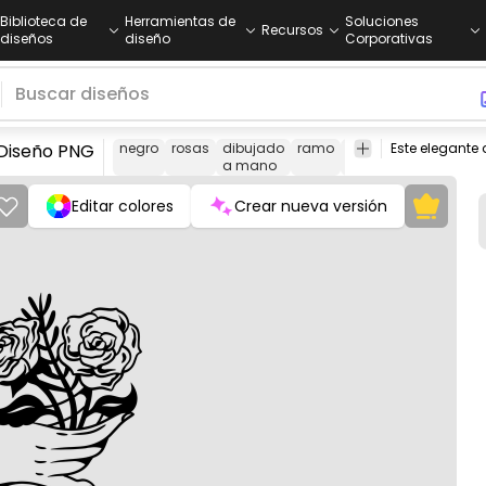
Biblioteca de
Herramientas de
Soluciones
Recursos
diseños
diseño
Corporativas
 Diseño PNG
negro
rosas
dibujado
ramo
floral
bajar
rosa
a mano
Editar colores
Crear nueva versión