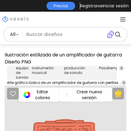
Precios
Registrarse
Iniciar sesión
All
Ilustración estilizada de un amplificador de guitarra
Diseño PNG
equipo
instrumento
producción
Pasatiempos
de
musical
de sonido
sonido
Arte gráfico lúdico de un amplificador de guitarra con perillas detalladas y texturas de rejilla.
Editar
Crear nueva
colores
versión