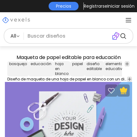
Precios
Registrarse
Iniciar sesión
All
Maqueta de papel editable para educación
bosquejo
educación
hoja
papel
diseño
elementos
col
en
editable
educativos
blanco
Diseño de maqueta de una hoja de papel en blanco con un diseño que puede editar y elementos educativos a su alrededor. Coloque logotipos e imágenes en nuestras plantillas PSD Mockup y edítelas con nuestros objetos inteligentes fáciles de usar para Photoshop.