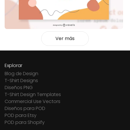
Ver más
Explorar
Blog de Design
T-Shirt Designs
Diseños PNG
T-Shirt Design Templates
Commercial Use Vectors
Diseños para POD
POD para Etsy
POD para Shopify