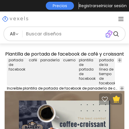
Precios
Registrarse
Iniciar sesión
All
Plantilla de portada de facebook de café y croissant
portada
café
panadería
cuerno
plantilla
portada
planti
de
de
de la
de
facebook
portada
línea de
port
de
tiempo
facebook
de
facebook
Increíble plantilla de portada de facebook de panadería de café y croissant en estilo fotográfico. Utilice esta plantilla de diseño de portada de Facebook para destacar su línea de tiempo. Edite el texto, el color y las imágenes del PSD y cárguelo en su página.