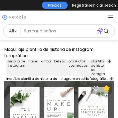
Precios
Registrarse
Iniciar sesión
All
Maquillaje plantilla de historia de instagram
fotográfica
historia de
hacer
arriba
belleza
productos
plantilla
plan
instagram
cosméticos
de historia
de
de
hist
instagram
Increíble plantilla de historia de instagram en estilo fotográfico con elementos de maquillaje. Descarga esta plantilla de fondo de la historia de Instagram, diseña y edita el PSD y llena tu perfil con una estética armónica.