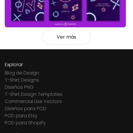
Ver más
Explorar
Blog de Design
T-Shirt Designs
Diseños PNG
T-Shirt Design Templates
Commercial Use Vectors
Diseños para POD
POD para Etsy
POD para Shopify