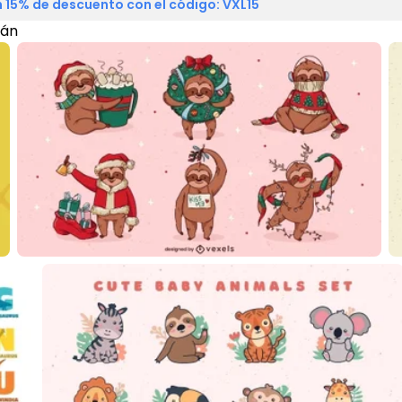
 15% de descuento con el código: VXL15
rán