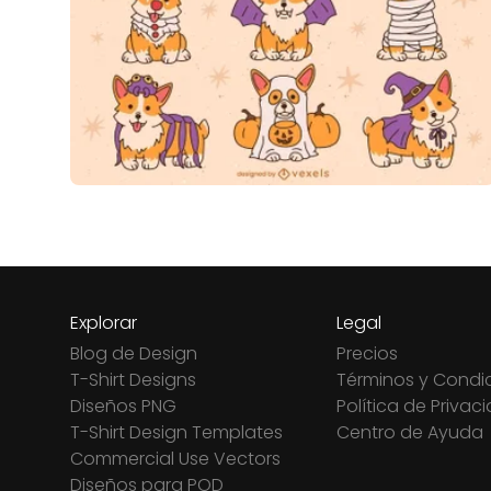
Explorar
Legal
Blog de Design
Precios
T-Shirt Designs
Términos y Condi
Diseños PNG
Política de Privac
T-Shirt Design Templates
Centro de Ayuda
Commercial Use Vectors
Diseños para POD