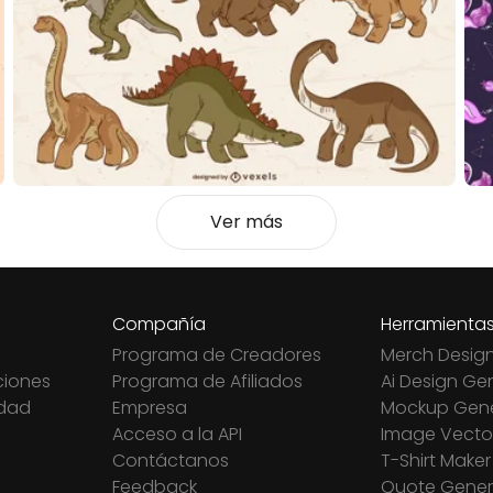
Ver más
Compañía
Herramienta
Programa de Creadores
Merch Desig
ciones
Programa de Afiliados
Ai Design Ge
idad
Empresa
Mockup Gene
Acceso a la API
Image Vector
Contáctanos
T-Shirt Maker
Feedback
Quote Gener