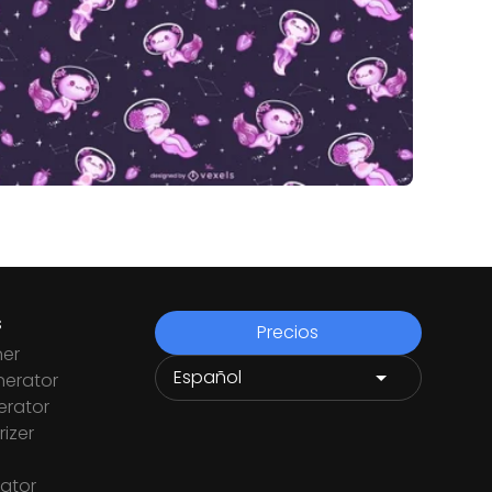
s
Precios
ner
nerator
rator
izer
ator