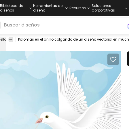
Biblioteca de
Herramientas de
Soluciones
Recursos
diseños
diseño
Corporativas
ello
el
Palomas en el anillo colgando de un diseño vectorial en muc
amantes
en
anillo
paloma
anillo de
qvectores
q
sol
de las
el
pi
ta ping
matrimonio
hormigas
ring
pi