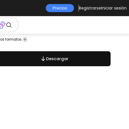
Precios
Registrarse
Iniciar sesión
hos formatos.
vectores
paloma
Animales
Descargar