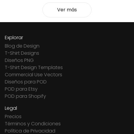
Ver más
Explorar
Blog de Design
T-Shirt Designs
Diseños PNG
T-Shirt Design Templates
Commercial Use Vectors
Diseños para POD
POD para Etsy
POD para Shopify
Legal
Precios
Términos y Condiciones
Política de Privacidad