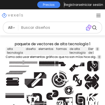
Precios
Registrarse
Iniciar sesión
All
paquete de vectores de alta tecnología 1
alta
diseño
elementos
formas
de alta
Elementos
tecnología
tecnología
de Diseño
Como odio usar elementos gráficos que no son míos hice algunas formas de "alta tecnología" pensé que sería genial compartirlo con ustedes. Puede descargarlos y utilizarlos para su trabajo personal siempre y cuando no se beneficie de ellos o los reclame como propio ^^. ¡Espero que pueda ayudar!